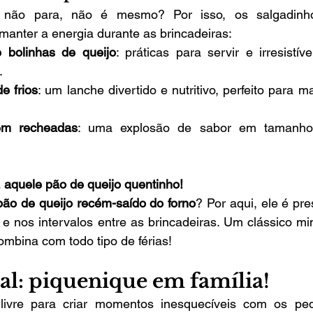
não para, não é mesmo? Por isso, os salgadinho
manter a energia durante as brincadeiras:
e bolinhas de queijo
: práticas para servir e irresistív
.
e frios
: um lanche divertido e nutritivo, perfeito para 
em recheadas
: uma explosão de sabor em tamanho 
 aquele pão de queijo quentinho!
pão de queijo recém-saído do forno
? Por aqui, ele é pre
e nos intervalos entre as brincadeiras. Um clássico mi
mbina com todo tipo de férias!
al: piquenique em família!
livre para criar momentos inesquecíveis com os peq