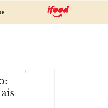
99
onosco
Notícias
Contato
o:
ais